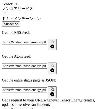
Tensor API
ノンコアサービス
ドキュメンテーション
Subscribe
Get the RSS feed:
Get the Atom feed:
Get the entire status page as JSON:
Get a request to your URL whenever Tensor Energy creates,
updates or resolves an incident: