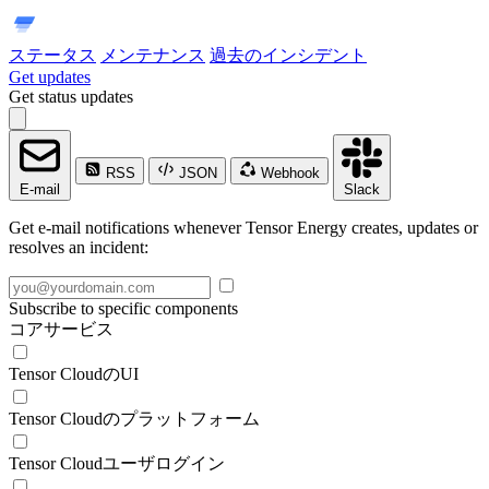
ステータス
メンテナンス
過去のインシデント
Get updates
Get status updates
RSS
JSON
Webhook
E-mail
Slack
Get e-mail notifications whenever Tensor Energy creates, updates or
resolves an incident:
Subscribe to specific components
コアサービス
Tensor CloudのUI
Tensor Cloudのプラットフォーム
Tensor Cloudユーザログイン