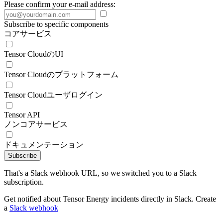
Please confirm your e-mail address:
Subscribe to specific components
コアサービス
Tensor CloudのUI
Tensor Cloudのプラットフォーム
Tensor Cloudユーザログイン
Tensor API
ノンコアサービス
ドキュメンテーション
Subscribe
That's a Slack webhook URL, so we switched you to a Slack
subscription.
Get notified about Tensor Energy incidents directly in Slack. Create
a
Slack webhook